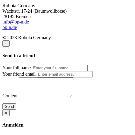
Robota Germany
Wachtstr. 17-24
(Baumwollbörse)
28195 Bremen
info@bp-n.de
bp-n.de
© 2023 Robota Germany
×
Send to a friend
Your full name
Your friend email
Content
Send
×
Anmelden