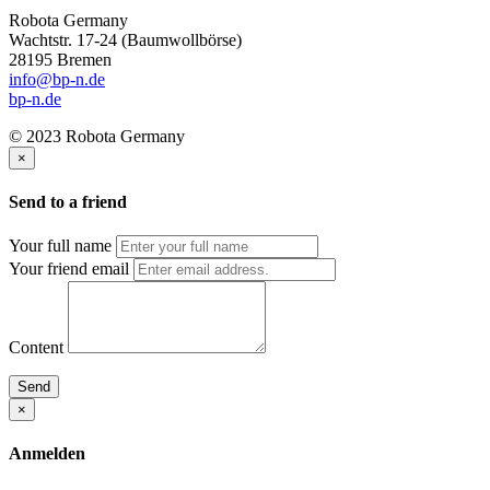
Robota Germany
Wachtstr. 17-24
(Baumwollbörse)
28195 Bremen
info@bp-n.de
bp-n.de
© 2023 Robota Germany
×
Send to a friend
Your full name
Your friend email
Content
Send
×
Anmelden