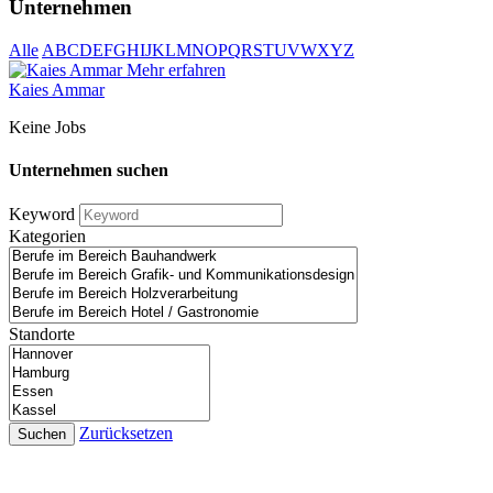
Unternehmen
Alle
A
B
C
D
E
F
G
H
I
J
K
L
M
N
O
P
Q
R
S
T
U
V
W
X
Y
Z
Mehr erfahren
Kaies Ammar
Keine Jobs
Unternehmen suchen
Keyword
Kategorien
Standorte
Zurücksetzen
Suchen
ROBOTA GERMANY