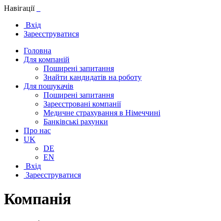
Навігації
Вхід
Зареєструватися
Головна
Для компаній
Поширені запитання
Знайти кандидатів на роботу
Для пошукачів
Поширені запитання
Зареєстровані компанії
Медичне страхування в Німеччині
Банківські рахунки
Про нас
UK
DE
EN
Вхід
Зареєструватися
Компанія