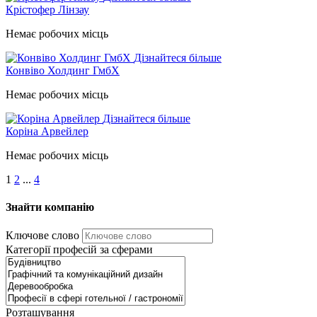
Крістофер Лінзау
Немає робочих місць
Дізнайтеся більше
Конвіво Холдинг ГмбХ
Немає робочих місць
Дізнайтеся більше
Коріна Арвейлер
Немає робочих місць
1
2
...
4
Знайти компанію
Ключове слово
Категорії професій за сферами
Розташування