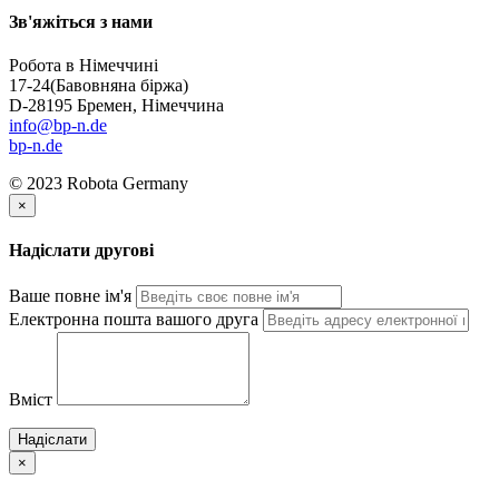
Зв'яжіться з нами
Робота в Німеччині
17-24
(Бавовняна біржа)
D-28195 Бремен, Німеччина
info@bp-n.de
bp-n.de
© 2023 Robota Germany
×
Надіслати другові
Ваше повне ім'я
Електронна пошта вашого друга
Вміст
Надіслати
×