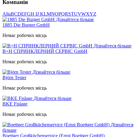
Компанія
All
a
B
C
D
E
F
G
H I
J K
L
M
N
O
P
Q
R
S
T
U
V
W
X
Y
Z
Дізнайтеся більше
1885 Die Burger GmbH
Немає робочих місць
Дізнайтеся більше
B+H СПРИНКЛЕРНИЙ СЕРВІС GmbH
Немає робочих місць
Дізнайтеся більше
Björn Tester
Немає робочих місць
Дізнайтеся більше
BKE Fislage
Немає робочих місць
Дізнайтеся
більше
Boettger Großküchenservice (Ernst Boettger GmbH)