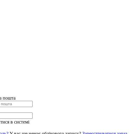
а пошта
ися в системі
оль?
У вас ще немає облікового запису?
Зареєструватися зараз