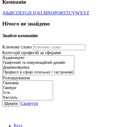
Компанія
All
a
B
C
D
E
F
G
H I
J K
L
M
N
O
P
Q
R
S
T
U
V
W
X
Y
Z
Нічого не знайдено
Знайти компанію
Ключове слово
Категорії професій за сферами
Розташування
Скинути
Шукати
ROBOTA GERMANY
Вхід