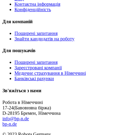
Контактна інформація
Конфіденційність
Для компаній
Поширені запитання
Знайти кандидатів на роботу
Для пошукачів
Поширені запитання
Зареєстровані компанії
Медичне страхування в Німеччині
Банківські рахунки
Зв'яжіться з нами
Робота в Німеччині
17-24
(Бавовняна біржа)
D-28195 Бремен, Німеччина
info@bp-n.de
bp-n.de
© 2023 Robota Germany