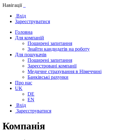
Навігації
Вхід
Зареєструватися
Головна
Для компаній
Поширені запитання
Знайти кандидатів на роботу
Для пошукачів
Поширені запитання
Зареєстровані компанії
Медичне страхування в Німеччині
Банківські рахунки
Про нас
UK
DE
EN
Вхід
Зареєструватися
Компанія