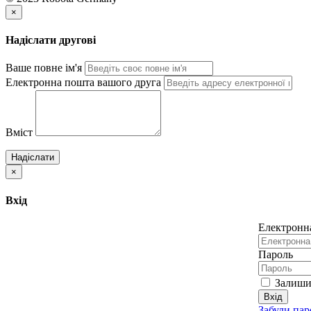
×
Надіслати другові
Ваше повне ім'я
Електронна пошта вашого друга
Вміст
Надіслати
×
Вхід
Електронн
Пароль
Залишит
Вхід
Забули пар