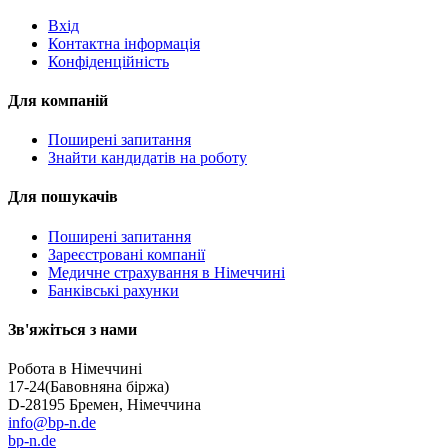
Вхід
Контактна інформація
Конфіденційність
Для компаній
Поширені запитання
Знайти кандидатів на роботу
Для пошукачів
Поширені запитання
Зареєстровані компанії
Медичне страхування в Німеччині
Банківські рахунки
Зв'яжіться з нами
Робота в Німеччині
17-24
(Бавовняна біржа)
D-28195 Бремен, Німеччина
info@bp-n.de
bp-n.de