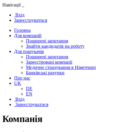
Навігації
Вхід
Зареєструватися
Головна
Для компаній
Поширені запитання
Знайти кандидатів на роботу
Для пошукачів
Поширені запитання
Зареєстровані компанії
Медичне страхування в Німеччині
Банківські рахунки
Про нас
UK
DE
EN
Вхід
Зареєструватися
Компанія