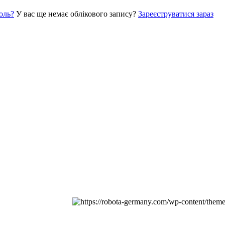
оль?
У вас ще немає облікового запису?
Зареєструватися зараз